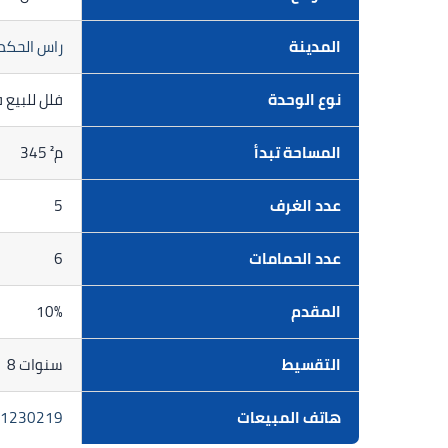
المدينة
راس الحكم
نوع الوحدة
فلل للبيع
المساحة تبدأ
345 م²
عدد الغرف
5
عدد الحمامات
6
المقدم
10%
التقسيط
8 سنوات
هاتف المبيعات
1230219