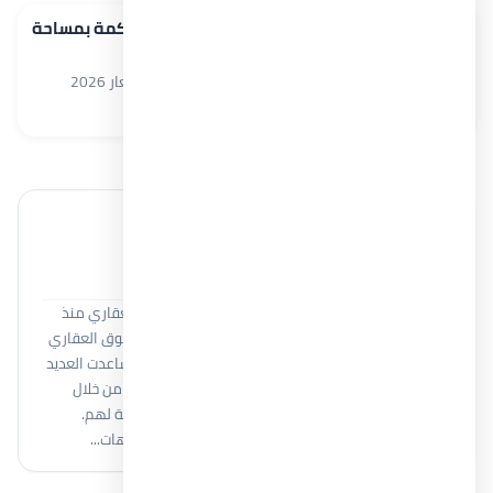
فلل للبيع في قرية هاسيندا بالم هيلز رأس الحكمة بمساحة
345 م² الساحل الشمالي
قرية هاسيندا رأس الحكمة Hacienda Ras El Hekma أسعار 2026
فلل للبيع في رأس الحكمة
345 م²
5
6
خبير عقاري
Moamen Adel
أنا مؤمن عادل، أعمل في مجال المبيعات والتسويق العقاري منذ
أكثر من 8 سنوات، اكتسبت خلالها خبرة واسعة في السوق العقاري
المصري والتعامل مع كبرى شركات التطوير العقاري. ساعدت العديد
من العملاء على اتخاذ قرارات استثمارية وسكنية ناجحة من خلال
فهم احتياجاتهم وتقديم أفضل الفرص العقارية المناسبة لهم.
أمتلك معرفة قوية بمختلف المشروعات العقارية واتجاهات...