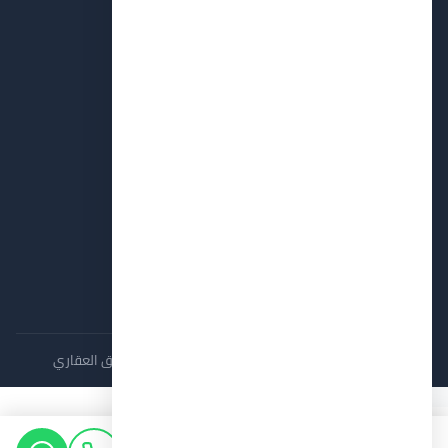
01031230219
info@aqarpocket.com
مجمع البنوك، القاهرة الجديدة، التسعين الجنوبي
التجمع الخامس
القاهرة الجديدة
العاصمة الإدارية
6 اكتوبر
الساحل الشمالي
راس الحكمة
المستقبل سيتي
مدينة الشروق
جميع الحقوق محفوظة لـ شركة عقار بوكيت للتسويق العقاري