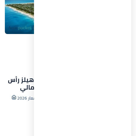
شالية للبيع في قرية هاسيندا بالم هيلز رأس
الحكمة بمساحة 130 م² الساحل الشمالي
قرية هاسيندا رأس الحكمة Hacienda Ras El Hekma أسعار 2026
شاليهات للبيع في رأس الحكمة
راس الحكمة
التفاصيل