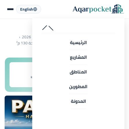
لتخطي إلى المحتوى
English
الرئيسية
قرية هاسيندا رأس الحكمة Hacienda Ras El Hekma أسعار 2026
الرئيسية
شالية للبيع في قرية هاسيندا بالم هيلز رأس الحكمة بمساحة 130 م²
الساحل الشمالي
المشاريع
المناطق
المقدم
التقسيط
8
10%
المطورين
المدونة