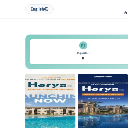
English
ة
التقسيط
8