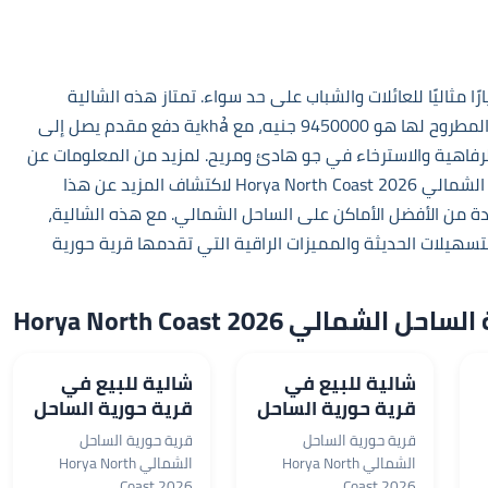
شمالي خيارًا مثاليًا للعائلات والشباب على حد سواء. تمتاز هذه الشالية
بمساحة 89 م²، وتضم غرفتي نوم وغرفتي حمام. السعر المطروح لها هو 9450000 جنيه، مع khảية دفع مقدم يصل إلى
كنك الاستمتاع بالرفاهية والاسترخاء في جو هادئ ومريح. لمزيد من المعلومات عن
Horya North Coas
لاكتشاف المزيد عن هذا
دة من الأفضل الأماكن على الساحل الشمالي. مع هذه الشالية،
سهيلات الحديثة والمميزات الراقية التي تقدمها قرية حورية
 Horya North Coast 2026
8,550,000 جم
7,470,000 جم
شالية للبيع في
شالية للبيع في
قرية حورية الساحل
قرية حورية الساحل
الشمالي بمساحة
الشمالي بمساحة
قرية حورية الساحل
قرية حورية الساحل
131 م²
55 م²
الشمالي Horya North
الشمالي Horya North
Coast 2026
Coast 2026