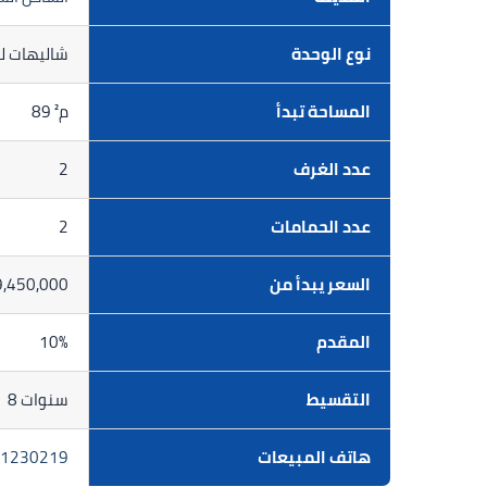
نوع الوحدة
شاليهات ل
المساحة تبدأ
89 م²
عدد الغرف
2
عدد الحمامات
2
السعر يبدأ من
9,450,000 ج
المقدم
10%
التقسيط
8 سنوات
هاتف المبيعات
1230219