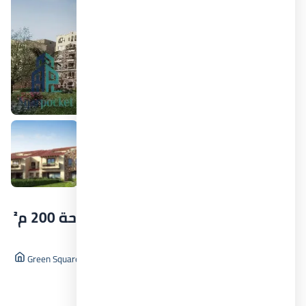
+3
دوبلكس كمبوند جرين سكوير بمساحة 200 م²
عرض المزيد من
مدينة المستقبل سيتي
الصور
كمبوند جرين سكوير المستقبل سيتي Green Square Mostakbal City
دوبلكس
المستقبل سيتي