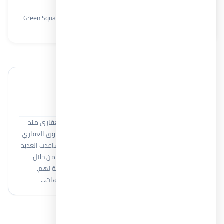
المستقبل سيتي
كمبوند جرين سكوير المستقبل سيتي Green Square Mostakbal City
شقق سكنية
135 م²
2
2
خبير عقاري
Moamen Adel
أنا مؤمن عادل، أعمل في مجال المبيعات والتسويق العقاري منذ
أكثر من 8 سنوات، اكتسبت خلالها خبرة واسعة في السوق العقاري
المصري والتعامل مع كبرى شركات التطوير العقاري. ساعدت العديد
من العملاء على اتخاذ قرارات استثمارية وسكنية ناجحة من خلال
فهم احتياجاتهم وتقديم أفضل الفرص العقارية المناسبة لهم.
أمتلك معرفة قوية بمختلف المشروعات العقارية واتجاهات...