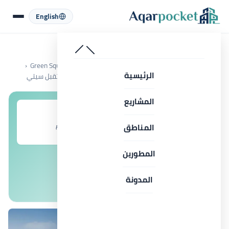
لتخطي إلى المحتوى
English
الرئيسية
كمبوند جرين سكوير المستقبل سيتي Green Square Mostakbal City
الرئيسية
دوبلكس كمبوند جرين سكوير بمساحة 200 م² مدينة المستقبل سيتي
المشاريع
المناطق
السعر يبدأ من
المقدم
7,000,000 جم
10%
المطورين
التقسيط
المدونة
6 سنوات