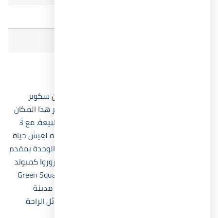
التقسيط
6 سنوات
هاتف المبيعات
01031230219
وصف المشروع
استمتع بعمق الفخامة في دوبلكس كمبوند جرين سكوير
بمساحة 200 م² في مدينة المستقبل سيتي. يوفر هذا المكان
المثالي فرصة للعيش في بيئة هادئة ومليئة بالطبيعة. مع 3
غرف و3 حمامات، يوفر هذا الدوبلكس كل ما تحتاجه لعيش حياة
مريحة ومستقبل باهر. يمكنك الحصول على هذه الوحدة بمقدم
10% وقسط على 6 سنوات. لمزيد من المعلومات، زوروا
كمبوند
جرين سكوير المستقبل سيتي Green Square Mostakbal City
واكتشفوا العالم المثير لكمبوند جرين سكوير في مدينة
المستقبل سيتي. حيث يمكنك الاستمتاع بكل وسائل الراحة
والترفيه التي تحلم بها.