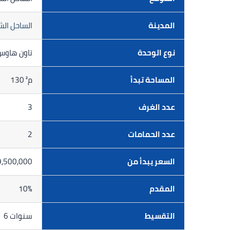
المدينة
الساحل ال
نوع الوحدة
تاون هاوس
المساحة تبدأ
130 م²
عدد الغرف
3
عدد الحمامات
2
السعر يبدأ من
9,500,000 ج
المقدم
10%
التقسيط
6 سنوات