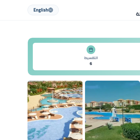
English
ة
التقسيط
6