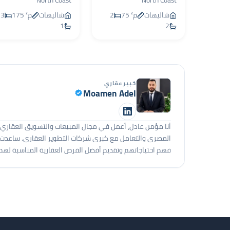
North Coast
North Coast
شاليهات
75 م²
2
شاليهات
175 م²
3
1
2
خبير عقاري
Moamen Adel
المصري والتعامل مع كبرى شركات التطوير العقاري. ساعدت ال
فهم احتياجاتهم وتقديم أفضل الفرص العقارية المناسبة لهم.