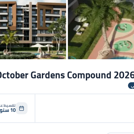
ي
تقسيط ع
10
سنوا