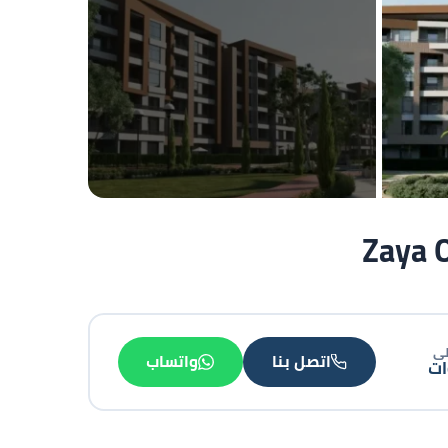
+2
صورة
لى
اتصل بنا
واتساب
ت