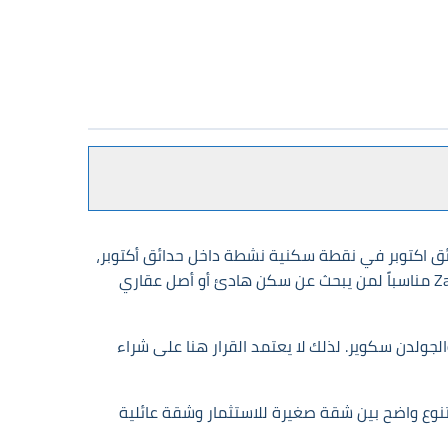
ائق اكتوبر في نقطة سكنية نشطة داخل حدائق أكتوبر،
حيث يجمع المشروع بين سعر دخول مناسب وموقع قريب من محاور الحركة. هذا المزيج يجعل Zaya October Gardens Compound مناسباً لمن يبحث عن سكن هادئ أو أصل عقاري
جولدن سكوير. لذلك لا يعتمد القرار هنا على شراء
ة بمساحات تبدأ من 66 م² تقريباً وتصل إلى 170 م²، وهو نطاق يسمح بتنوع واضح بين شقة صغيرة للاستثمار وشقة عائلية