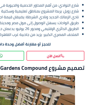
شارع النوادي: من أهم المحاور الخدمية والحيوية في 
شارع زويل: يربط المشروع بمناطق تعليمية وسكنية 
نادي الزمالك الجديد ونادي الشرطة: يضيفان قيمة اج
طريق الواحات: يسهل الوصول إلى مول مصر ومدينة ال
الطريق الدائري الإقليمي ومحور 26 يوليو: يدعمان حركة الانتقال خارج أكتوبر.
المتحف المصري الكبير: يزيد من جاذبية غرب القاهر
للحجز أو مقارنة أفضل وحدة دا
اتصل الآن
تصميم مشروع Zaya October Gardens Compound