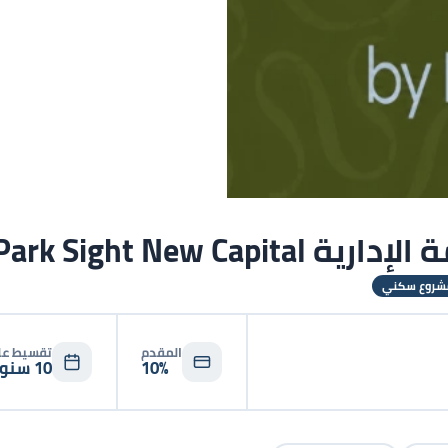
Park Sight New 
شروع سكني
المقدم
تقسيط ع
10%
10
سنوا