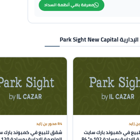
معرفة باقي أنظمة السداد
Park Sight
R4 محور بن زايد
بيع في كمبوند بارك سايت
شقق للبيع في كمبوند بارك س
العاصمة الإدارية بمساحة 102 م² R4