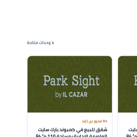
4 وحدات متاحة
R4 محور بن زايد
ايت
شقق للبيع في كمبوند بارك سايت
العاصمة الإدارية بمساحة 120 م² R4
العاصمة الإدارية بمساحة 110 م² R4