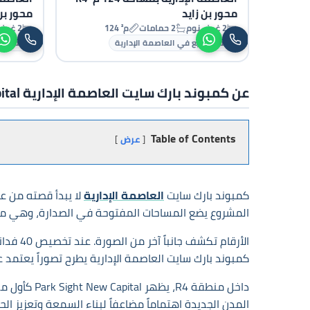
محور بن زايد
محور بن
2 غرف نوم
2 حمامات
124 م²
2 غرف نوم
شقق للبيع في العاصمة الإدارية
شقق للب
عن كمبوند بارك سايت العاصمة الإدارية Park Sight New Capital
Table of Contents
عرض
كمبوند بارك سايت
العاصمة الإدارية
المشروع يضع المساحات المفتوحة في الصدارة، وهي معا
كمبوند بارك سايت العاصمة الإدارية يطرح تصوراً يعتمد 
داخل منطقة
المدن الجديدة اهتماماً مضاعفاً لبناء السمعة وتعزيز ا