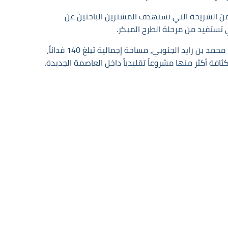
 4,300,000 جنيه مع أنظمة سداد تصل إلى 10 سنوات تضع المشروع ضمن الشريحة التي تستهدف المشترين الباحثين عن
ي تستفيد من مرحلة الطرح المبكر.
ما تكشفه الأرقام أيضاً أن كمبوند بارك سايت العاصمة الإدارية لا يعتمد على عنصر واحد لجذب العملاء. موقع مباشر على محور محمد بن زايد الجنوبي، مساحة إجمالية تبلغ 140 فداناً،
 أكثر منها مشروعاً تقليدياً داخل العاصمة الجديدة.