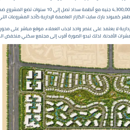
جانب الاستثمار لا يرتبط بالسعر وحده. بداية الأسعار من
يظهر كمبوند بارك سايت الكازار العاصمة الإدارية كأحد المشروعات الت
ت الأفدنة. لذلك تبدو الصورة أقرب إلى مجتمع سكني منخفض الكثافة