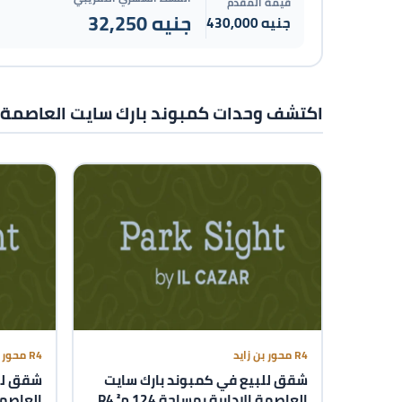
قيمة المقدم
32,250 جنيه
430,000 جنيه
اكتشف وحدات كمبوند بارك سايت العاصمة الإدارية  New Capital
R4 محور بن زايد
R4 محور بن زايد
شقق للبيع في كمبوند بارك سايت
شقق لل
العاصمة الإدارية بمساحة 124 م² R4