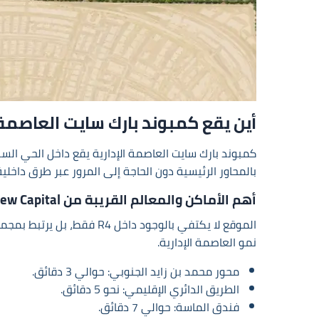
أين يقع كمبوند بارك سايت العاصمة ا
بالمحاور الرئيسية دون الحاجة إلى المرور عبر طرق داخلية طويلة. اللافت هنا أن اختيار R4 تحديداً يعكس توجهاً نحو
أهم الأماكن والمعالم القريبة من Park Sight New Capital
الموقع لا يكتفي بالوجود 
نمو العاصمة الإدارية.
محور محمد بن زايد الجنوبي: حوالي 3 دقائق.
الطريق الدائري الإقليمي: نحو 5 دقائق.
فندق الماسة: حوالي 7 دقائق.