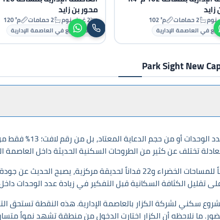
 زايد
محور بن زايد
2 حمامات
102 م²
2 غرف نوم
2 حمامات
120 م²
يع في العاصمة الإدارية
شقق للبيع في العاصمة الإدارية
دلة تختلف عن كثير من الطروحات السكنية الحديثة داخل العاصمة ال
الأرقام تكشف جانباً آخر من الصورة. عند تخصيص 40 فداناً للمساحات الخضراء و22 فد
على تقليل الكثافة السكانية قبل التفكير في زيادة عدد الوحدات داخل
 R4، يظهر Park Sight New Capital كأول مشروع سكني لشركة الكزار بالعاصمة الإدارية. هذه 
لحضور. ما نلاحظه أن الكزار اختارت الدخول من منطقة تشهد نمواً متسا