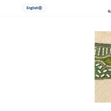
English
ة