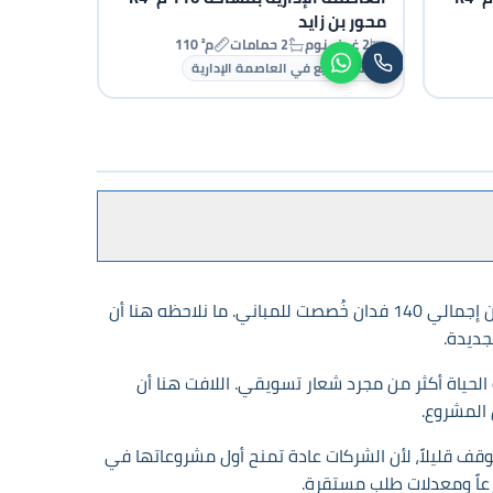
محور بن زايد
2 غرف نوم
2 حمامات
110 م²
شقق للبيع في العاصمة الإدارية
لا يبدأ قصته من عدد الوحدات أو من حجم الدعاية المعتاد، بل من رقم لافت؛ 13% فقط من إجمالي 140 فدان خُصصت للمباني. ما نلاحظه هنا أن
جديدة.
اناً لحديقة مركزية، يصبح الحديث عن جودة الحياة أكثر من مجرد شعار تسويقي. اللافت هنا أن
 المشروع.
النقطة تستحق التوقف قليلاً، لأن الشركات عادة تمنح أول مشروعاتها في
رعاً ومعدلات طلب مستقرة.