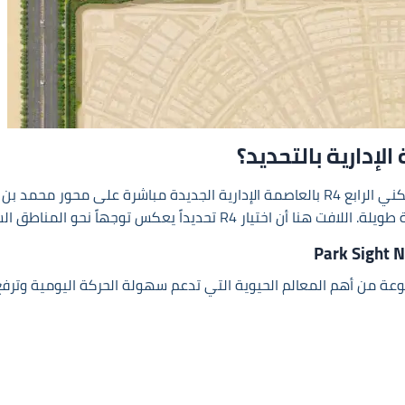
لإدارية بالتحديد؟
كمبوند بارك سايت العاصمة الإدارية يقع داخل الحي السكني الرابع R4 بالعاصمة الإدارية الج
 المناطق السكنية الأكثر هدوءاً واستقراراً داخل المدينة.
داخل R4 فقط، بل يرتبط بمجموعة من أهم المعالم الحيوية التي تدعم سهولة الحركة 