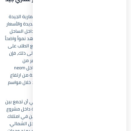
في 2026؟
قرية نيوم الساحل الشمالي تُعد من الفرص الاستثمارية الجيدة
خلال 2026 بسبب موقعها القريب من العلمين الجديدة والأسعار
التنافسية التي تقدمها مقارنة بمشروعات أخرى داخل الساحل
الشمالي. كما أن المنطقة المحيطة بالمشروع تشهد نمواً واضحاً
في حجم الخدمات والأنشطة السياحية، وهو ما يرفع الطلب على
الوحدات الساحلية والإيجارات الموسمية. بالإضافة إلى ذلك، فإن
أنظمة السداد المرنة تساعد على دخول شريحة أكبر من
المستثمرين إلى السوق. ولهذا فإن شراء وحدة داخل neom
north coast يمكن أن يمنح المالك فرصة للاستفادة من ارتفاع
الأسعار مستقبلاً إلى جانب تحقيق عائد إيجاري جيد خلال مواسم
التشغيل الصيفية.
في النهاية
، استطاعت قرية نيوم الساحل الشمالي أن تجمع بين
الموقع الحيوي والتصميم العصري والأسعار المرنة داخل مشروع
واحد، وهو ما يجعلها من الخيارات المناسبة للراغبين في امتلاك
وحدة ساحلية أو تحقيق عائد استثماري داخل الساحل الشمالي.
كما أن استمرار تطوير المنطقة المحيطة بالمشروع يمنح وحدات