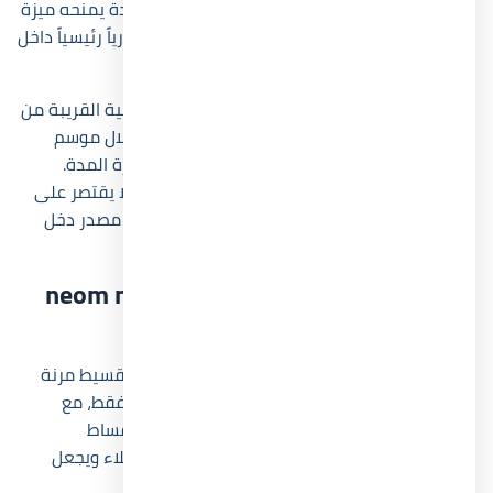
الشمالي. كما أن قرب المشروع من العلمين الجديدة يمنحه ميزة
إضافية، لأن المدينة أصبحت محوراً سياحياً واستثمارياً رئيسياً داخل
مصر.
وتشير حركة السوق الحالية إلى أن الوحدات الساحلية القريبة من
العلمين تحقق نمواً ملحوظاً في العائد الإيجاري خلال موسم
الصيف، خاصة مع زيادة الإقبال على الإيجارات قصيرة المدة.
ولهذا فإن امتلاك وحدة داخل neom north coast لا يقتصر على
الاستخدام الشخصي فقط، بل يمكن أن يتحول إلى مصدر دخل
موسمي مرتفع.
طرق الحجز والتقسيط في neom north
coast
وفرت شركة Pavilion Development أنظمة حجز وتقسيط مرنة
داخل مشروع neom north coast تبدأ بمقدم 10% فقط، مع
إمكانية تقسيط المبلغ المتبقي حتى 8 سنوات بأقساط
متساوية، وهو ما يخفف الضغط المالي على العملاء ويجعل
امتلاك وحدة بالساحل الشمالي أكثر سهولة.