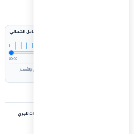
عرض أقل
استمع إلى بودكاست مشروع قرية نيوم الساحل الشمالي
2026 Village Neom North Coast
1×
00:00
01:30
ملخص صوتي سريع لأهم تفاصيل المشروع، بما يشمل الموقع والأسعار
والمساحات وخطط السداد.
المرافق والخدمات
آمن وحراسة
كاميرات مراقبة
مسارات للجري
منطقة ترفيه الأطفال