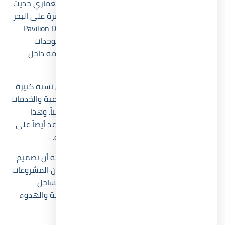
جاء تصميم مشروع
Neom North Coast
بأسلوب معماري حديث
يعتمد على المساحات المفتوحة والإطلالات المباشرة على البحر
والمساحات الخضراء. وقد راعت شركة Pavilion Development
توزيع المباني بطريقة تقلل الكثافة وتمنح أغلب الوحدات
خصوصية واضحة، وهو ما ينعكس على تجربة الإقامة داخل
المشروع.
اعتمدت قرية نيوم الساحل الشمالي على تخصيص نسبة كبيرة
من المساحة الإجمالية للاندسكيب والبحيرات الصناعية والخدمات
الترفيهية، بينما جاءت نسبة المباني محدودة نسبياً. وهذا
التوزيع لا يمنح المشروع شكلاً جمالياً فقط، بل يساعد أيضاً على
تحسين جودة التهوية وتقليل الازدحام داخل القرية.
ومن الزوايا التي لا تتناولها أغلب المقالات المنافسة أن تصميم
المشروع يرفع فرص التشغيل السياحي للوحدات، لأن المشروعات
منخفضة الكثافة تحقق نسب إشغال أعلى داخل الساحل
الشمالي، خاصة لدى العائلات الباحثة عن الخصوصية والهدوء
خلال فترات الإجازات.