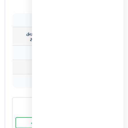
المساحة تبدأ
45 م²
الكيلو 78 على طريق
موقع المشروع
الإسكندرية مطروح
المدينة
الساحل الشمالي
أنواع الوحدات
شاليهات
التواصل مع المبيعات
01031230219
المطور العقاري
ش
شركة بافليون للإستثمار العقاري
اتصل بنا
واتساب