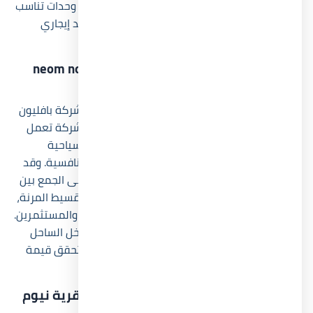
neom north coast لأنه يسمح للمستثمرين بشراء وحدات تناسب
أهدافهم سواء للاستخدام الصيفي أو لتحقيق عائد إيجاري
موسمي داخل الساحل الشمالي.
من هو المطور العقاري وراء مشروع neom north
coast؟
قرية نيوم الساحل الشمالي تم تطويرها بواسطة شركة بافليون
للإستثمار العقاري Pavilion Development، وهي شركة تعمل
في السوق المصري وتركز على تقديم مشروعات سياحية
وسكنية تعتمد على التصميم الحديث والأسعار التنافسية. وقد
حرصت الشركة داخل مشروع neom north coast على الجمع بين
الموقع المميز والخدمات المتكاملة مع أنظمة التقسيط المرنة،
وهو ما ساعد المشروع على جذب اهتمام العملاء والمستثمرين.
كما تمتلك الشركة عدداً من المشروعات الأخرى داخل الساحل
الشمالي، وتسعى إلى تطوير مجتمعات متكاملة تحقق قيمة
استثمارية طويلة المدى.
ما هو نظام الحجز والتقسيط المتاح في قرية نيوم
الساحل الشمالي؟