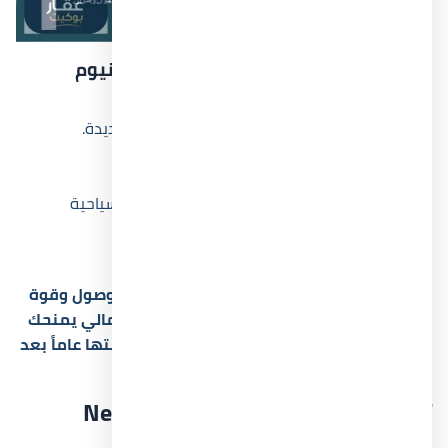
أهم الأماكن والمعالم القريبة من قرية نيوم
الساحل الشمالي
تبعد حوالي 15 دقيقة عن مدينة العلمين الجديدة.
قريبة من مارينا الساحل الشمالي.
سهولة الوصول إلى مطار برج العرب.
تقع بالقرب من مول زهران وعدد من القرى السياحية
الكبرى.
اتصال مباشر بطريق الإسكندرية مطروح.
إذا كنت تبحث عن وحدة تجمع بين سهولة الوصول وقوة
الاستثمار، فإن موقع قرية نيوم الساحل الشمالي يمنحك
فرصة مناسبة للشراء داخل منطقة ترتفع قيمتها عاماً بعد
عام.
تصميم مشروع Neom North Coast