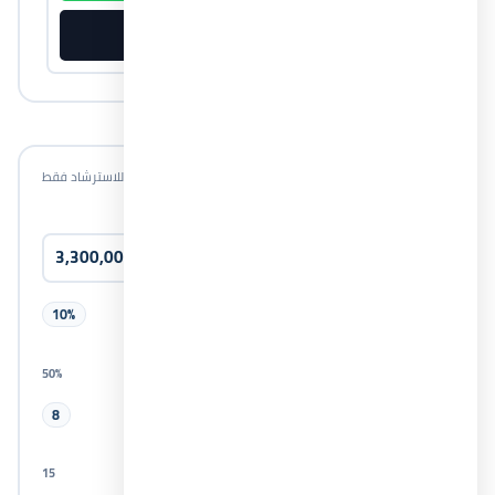
طلب خطة أسعار
PDF
احسب قسطك الشهري
أرقام تقريبية للاسترشاد فقط
سعر الوحدة
المقدم
10%
50%
0%
سنوات التقسيط
8
15
1