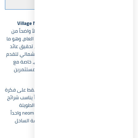
قرية نيوم
الساحل الشمالي
Village Neom North Coast
يشهد الساحل الشمالي خلال السنوات الأخيرة تحولاً واضحاً من
وجهة موسمية إلى سوق استثماري يعمل طوال العام، وهو ما
رفع الطلب على المشروعات الساحلية القادرة على تحقيق عائد
إيجاري مرتفع. ومن هنا جاءت قرية نيوم الساحل الشمالي لتقدم
فرصة تجمع بين السعر التنافسي والموقع الحيوي، خاصة مع
تزايد الإقبال على وحدات neom north coast من المستثمرين
الباحثين عن عائد مستقر.
تتميز قرية نيوم الساحل الشمالي بأنها لا تعتمد فقط على فكرة
المصيف التقليدي، بل تقدم نموذجاً استثمارياً مرناً يناسب شرائح
مختلفة من العملاء. وقد ساهمت خطط التقسيط الطويلة
والأسعار المدروسة في جعل مشروع neom north coast واحداً
من أكثر المشروعات التي جذبت الأنظار داخل منطقة الساحل
خلال الفترة الأخيرة.