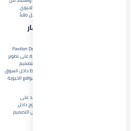
احجز وحدتك داخل قرية نيوم الساحل الشمالي الآن واستفد من
فرصة شراء مبكرة في مشروع يجمع بين الموقع الحيوي
والتسعير المرن داخل واحدة من أكثر مناطق الساحل طلباً.
نبذة عن شركة بافليون للإستثمار
العقاري
تُعد شركة بافليون للإستثمار العقاري Pavilion Development
واحدة من الشركات التي ركزت خلال السنوات الأخيرة على تطوير
مشروعات سياحية وسكنية تعتمد على الجودة والتصميم
الحديث. وقد استطاعت الشركة تكوين حضور ملحوظ داخل السوق
المصري من خلال تقديم مشروعات تعتمد على المواقع الحيوية
والأسعار التنافسية.
كما تهتم الشركة بتوفير مجتمعات متكاملة تعتمد على
الخدمات والمساحات المفتوحة، وهو ما ظهر بوضوح داخل
مشروع قرية نيوم الساحل الشمالي الذي يجمع بين التصميم
العصري والطابع الساحلي الهادئ.
سابقة أعمال Pavilion Development