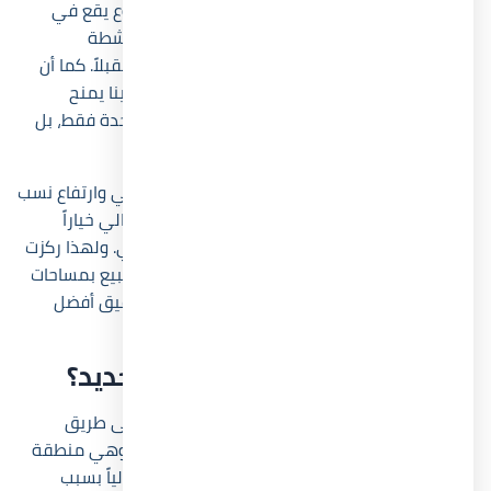
اللافت في قرية نيوم الساحل الشمالي أن المشروع يقع في
منطقة تشهد نمواً سريعاً في حجم الخدمات والأنشطة
الترفيهية، وهو ما يرفع من فرص إعادة البيع مستقبلاً. كما أن
قرب neom north coast من العلمين الجديدة ومارينا يمنح
المشروع قيمة إضافية، لأن المستثمر لا يشتري وحدة فقط، بل
يشتري موقعاً داخل محور سياحي متكامل.
ومع استمرار تطوير البنية التحتية بالساحل الشمالي وارتفاع نسب
الإشغال السنوية، أصبحت قرية نيوم الساحل الشمالي خياراً
مناسباً للراغبين في الاستثمار التجاري أو الترفيهي. ولهذا ركزت
شركة Pavilion Development على توفير وحدات للبيع بمساحات
متنوعة وخدمات تشغيل متكاملة تساعد على تحقيق أفضل
استفادة ممكنة من المشروع.
أين يقع
Neom North Coast
بالتحديد؟
يقع مشروع Neom North Coast في الكيلو 78 على طريق
الإسكندرية مطروح مباشرة، مقابل قرية المنتزه، وهي منطقة
تُعد من أكثر المواقع الحيوية بالساحل الشمالي حالياً بسبب