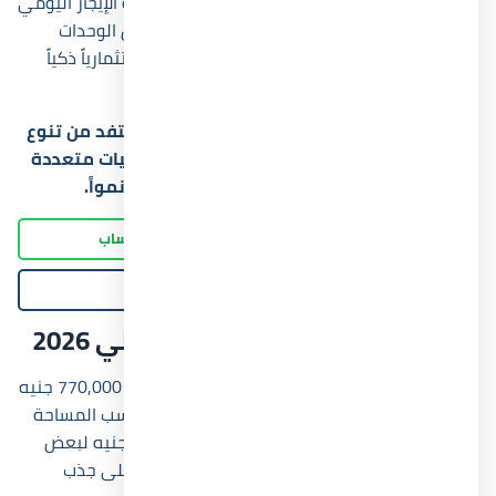
طلب أعلى في التأجير الصيفي، لأن متوسط تكلفة الإيجار اليومي
بات أكثر جذباً لفئات أكبر من العملاء، وهو ما يجعل الوحدات
الصغيرة في قرية نيوم الساحل الشمالي خياراً استثمارياً ذكياً
خلال السنوات المقبلة.
احجز وحدتك الآن داخل neom north coast واستفد من تنوع
المساحات وأنظمة السداد التي تناسب ميزانيات متعددة
داخل واحدة من أسرع مناطق الساحل نمواً.
اتصل الآن
واتساب
رسالة
أسعار قرية نيوم الساحل الشمالي 2026
تبدأ أسعار قرية نيوم الساحل الشمالي من حوالي 770,000 جنيه
مصري للشاليهات الصغيرة، بينما ترتفع الأسعار حسب المساحة
والموقع والإطلالة لتصل إلى أكثر من 3,300,000 جنيه لبعض
الوحدات المميزة. وقد ساعد هذا التنوع السعري على جذب