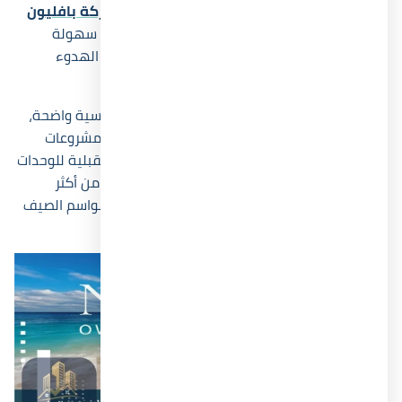
قربها من العلمين الجديدة ومارينا. وقد اختارت
شركة بافليون
للإستثمار العقاري
هذا الموقع تحديداً لأنه يحقق سهولة
الوصول من القاهرة والإسكندرية مع الحفاظ على الهدوء
والإطلالة البحرية المميزة.
يمنح موقع قرية نيوم الساحل الشمالي ميزة تنافسية واضحة،
لأن المنطقة المحيطة تشهد نمواً متسارعاً في المشروعات
السياحية والتجارية. وهذا الأمر يرفع القيمة المستقبلية للوحدات
بمرور الوقت، خاصة أن محور الساحل الغربي أصبح من أكثر
المناطق التي تحقق معدلات طلب مرتفعة خلال مواسم الصيف
والإجازات الطويلة.