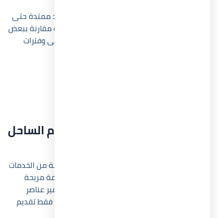
كما طرحت الشركة في بعض المراحل أنظمة سداد ممتدة حتى
10 سنوات، وهو أمر يمنح المشروع أفضلية واضحة مقارنة ببعض
مشروعات الساحل الأخرى التي تتطلب مقدمات أعلى وفترات
سداد أقصر.
مقدم يبدأ من 10%.
تقسيط حتى 8 سنوات.
تشطيبات سوبر لوكس.
أنظمة مرنة للحجز.
أهم المرافق وخدمات قرية نيوم الساحل
الشمالي
تضم قرية نيوم الساحل الشمالي مجموعة متكاملة من الخدمات
الترفيهية والسياحية التي تمنح السكان تجربة إقامة مريحة
طوال العام، حيث حرصت الشركة المطورة على توفير عناصر
تساعد على رفع جودة الحياة داخل المشروع وليس فقط تقديم
وحدات للبيع.