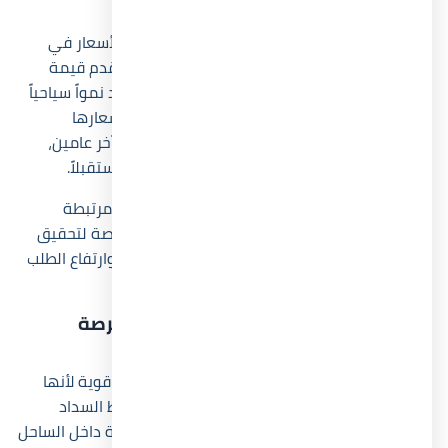
شرائح مختلفة من المشترين والمستثمرين.
وعند مقارنة أسعار neom north coast بمتوسط الأسعار في
مناطق العلمين ورأس الحكمة، نجد أن المشروع يقدم قيمة
سعرية تنافسية، خاصة مع قربه من مناطق تشهد نمواً سياحياً
كبيراً. كما أن بعض المشروعات المجاورة تجاوزت أسعارها
مستويات أعلى بنسبة تتراوح بين 20% و35% خلال آخر عامين،
وهو ما يعزز فرص ارتفاع قيمة وحدات المشروع مستقبلاً.
كما أن الشركة المطورة حرصت على تقديم أسعار مرتبطة
بمراحل التنفيذ، وهو ما يمنح المشترين الأوائل فرصة لتحقيق
مكاسب رأسمالية مستقبلية مع استمرار التطوير وارتفاع الطلب
على المنطقة الساحلية بالكامل.
لماذا يُعد قرية نيوم الساحل الشمالي فرصة
استثمارية مميزة؟
تُعد قرية نيوم الساحل الشمالي فرصة استثمارية قوية لأنها
تجمع بين الموقع الحيوي والسعر التنافسي وخطط السداد
الطويلة، وهي عناصر يبحث عنها المستثمرون عادة داخل الساحل