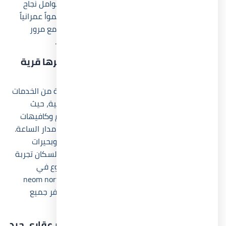
السياحية المعروفة. ويُعتبر هذا الموقع من أهم عوامل نجاح
neom north coast لأن المنطقة المحيطة تشهد نمواً عمرانياً
وسياحياً متسارعاً، وهو ما يرفع من قيمة الوحدات مع مرور
الوقت ويزيد من فرص التشغيل والإيجار الموسمي.
ما هي أبرز الخدمات والمرافق التي يوفرها قرية
نيوم الساحل الشمالي؟
قرية نيوم الساحل الشمالي تضم مجموعة متنوعة من الخدمات
التي تجعل الإقامة داخل المشروع أكثر راحة ورفاهية، حيث
تشمل حمامات سباحة متعددة وأكوا بارك ومطاعم وكافيهات
ومناطق تجارية بالإضافة إلى الأمن والحراسة على مدار الساعة.
كما يحتوي المشروع على مساحات خضراء واسعة وبحيرات
صناعية ومناطق ترفيهية للعائلات، وهو ما يمنح السكان تجربة
متكاملة طوال موسم الصيف. وقد ساعد هذا التنوع في
الخدمات على تعزيز القيمة الاستثمارية لوحدات neom north
coast لأن العملاء أصبحوا يبحثون عن مشروعات توفر جميع
الاحتياجات داخل مكان واحد.
هل قرية نيوم الساحل الشمالي استثمار عقاري جيد