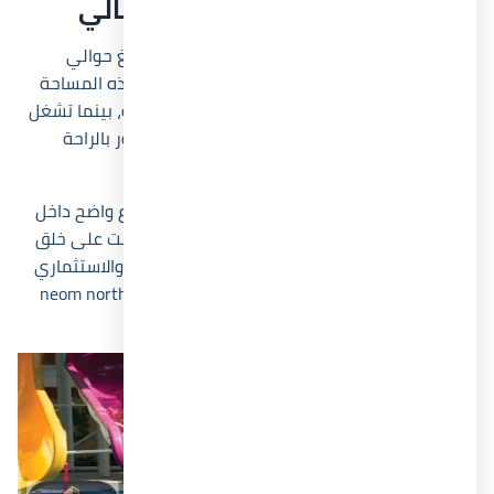
مساحة قرية نيوم الساحل الشمالي
تمتد قرية نيوم الساحل الشمالي على مساحة تبلغ حوالي
24,000 متر مربع، وقد تم تخصيص نحو 65% من هذه المساحة
للخدمات والمساحات المفتوحة والبحيرات الصناعية، بينما تشغل
المباني النسبة المتبقية فقط. ويُفسر ذلك الشعور بالراحة
والاتساع الذي يظهر بوضوح داخل المشروع.
ساهمت المساحة الكبيرة للمشروع في توفير تنوع واضح داخل
أنواع الوحدات والخدمات، لأن الشركة المطورة حرصت على خلق
مجتمع ساحلي متكامل يناسب الاستخدام العائلي والاستثماري
في الوقت نفسه، وهو ما يزيد من جاذبية وحدات neom north
coast داخل السوق العقاري.