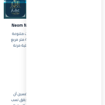
أنواع ومساحات الوحدات في
Neom North Coast
يوفر مشروع neom north coast شاليهات بمساحات متنوعة
تناسب الأفراد والعائلات، حيث تبدأ المساحات من 45 متر مربع
وتصل إلى حوالي 135 متر مربع، مع تصميمات داخلية مرنة
تسمح بالاستفادة القصوى من المساحات المتاحة.
شاليهات غرفة واحدة.
شاليهات غرفتين.
شاليهات 3 غرف.
وحدات بإطلالات مباشرة على البحر.
وحدات مطلة على اللاندسكيب والبحيرات.
ومن النقاط الحصرية التي يتجاهلها كثير من المنافسين أن
الوحدات الصغيرة داخل الساحل الشمالي أصبحت تحقق نسب