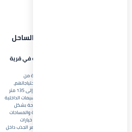
مشروع Sea Sky الساحل الشمالي.
مشروع Concord Nevada.
مشروع Neom الساحل الشمالي.
الأسئلة الشائعة عن قرية نيوم الساحل
الشمالي
ما هي مساحات وأنواع الوحدات المتاحة في قرية
نيوم الساحل الشمالي؟
قرية نيوم الساحل الشمالي توفر مجموعة متنوعة من
الشاليهات التي تناسب الأفراد والعائلات بمختلف احتياجاتهم،
حيث تبدأ المساحات من حوالي 45 متر مربع وتصل إلى 135 متر
مربع تقريباً. وقد راعت الشركة المطورة تنوع التقسيمات الداخلية
للوحدات حتى تستفيد كل فئة من المساحات المتاحة بشكل
عملي ومريح. كما تتنوع الإطلالات بين البحر مباشرة والمساحات
الخضراء والبحيرات الصناعية، وهو ما يمنح العملاء خيارات
متعددة عند الشراء. ويُعد هذا التنوع من أهم عناصر الجذب داخل