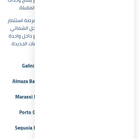
neom north coast فرص نمو قوية خلال السنوات المقبلة.
سواء كنت تبحث عن وحدة للاستخدام العائلي أو فرصة استثمار
عقاري بعائد إيجاري مرتفع، فإن قرية نيوم الساحل الشمالي
تقدم مزيجاً متوازناً بين السعر والخدمات والموقع داخل واحدة
من أكثر مناطق الساحل الشمالي جذباً للمشروعات الجديدة.
Related Posts:
قرية جاليني سيدي عبد الرحمن Galini Sidi Abdel
Rahman 2026
قرية الماظة باي الساحل الشمالي Almaza Bay North
Coast 2026
قرية مراسي الساحل الشمالي Marassi North Coast
2026
بورتو جراندي العلمين الجديدة Porto Grande New
Alamein 2026
قرية سيكويا الساحل الشمالي Sequoia North Coast
2026