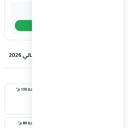
القسط الشهري التقريبي
قيمة المقدم
30,938 جنيه
330,000 جنيه
معرفة باقي أنظمة السداد
اكتشف وحدات قرية نيوم الساحل الشمالي 2026
Village Neom North Coast
4 وحدات متاحة
شاليهات للبيع في قرية نيوم بمساحة 135 م²
الساحل الشمالي
3 غرف نوم
2 حمامات
135 م²
شاليهات للبيع في قرية نيوم بمساحة 80 م²