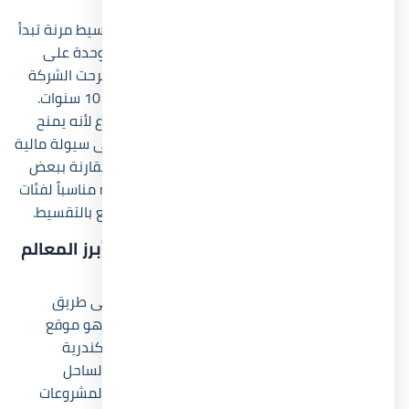
قرية نيوم الساحل الشمالي تقدم أنظمة حجز وتقسيط مرنة تبدأ
بمقدم 10% فقط مع إمكانية سداد باقي قيمة الوحدة على
فترة تصل إلى 8 سنوات بأقساط متساوية، بينما طرحت الشركة
في بعض المراحل فترات تقسيط أطول وصلت إلى 10 سنوات.
ويُعد هذا النظام من أبرز نقاط القوة داخل المشروع لأنه يمنح
العملاء فرصة امتلاك وحدة ساحلية دون الحاجة إلى سيولة مالية
كبيرة في البداية. كما أن انخفاض قيمة المقدم مقارنة ببعض
مشروعات الساحل الأخرى يجعل neom north coast مناسباً لفئات
متنوعة من المستثمرين والباحثين عن وحدات للبيع بالتقسيط.
أين يقع neom north coast بالتحديد وما أبرز المعالم
القريبة منه؟
قرية نيوم الساحل الشمالي تقع في الكيلو 78 على طريق
الإسكندرية مطروح مباشرة مقابل قرية المنتزه، وهو موقع
يمنح المشروع سهولة الوصول من القاهرة والإسكندرية
والعلمين الجديدة. كما يقترب المشروع من مارينا الساحل
الشمالي ومطار برج العرب وعدد كبير من القرى والمشروعات