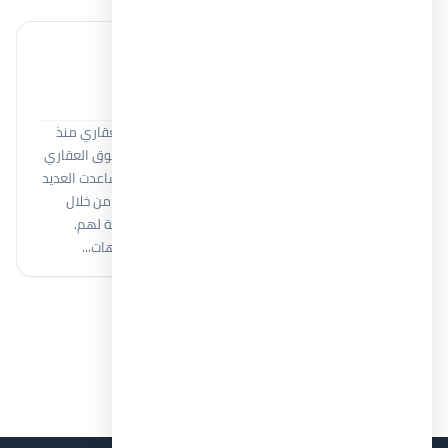
خبير عقاري
Moamen Adel
أنا مؤمن عادل، أعمل في مجال المبيعات والتسويق العقاري منذ
أكثر من 8 سنوات، اكتسبت خلالها خبرة واسعة في السوق العقاري
المصري والتعامل مع كبرى شركات التطوير العقاري. ساعدت العديد
من العملاء على اتخاذ قرارات استثمارية وسكنية ناجحة من خلال
فهم احتياجاتهم وتقديم أفضل الفرص العقارية المناسبة لهم.
أمتلك معرفة قوية بمختلف المشروعات العقارية واتجاهات...