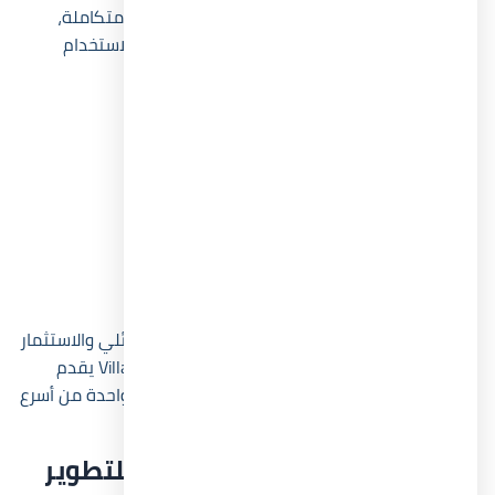
يوفر الجيم والسبا خدمات رياضية واستشفائية متكاملة،
وقد جاءت تجهيزاتهما بمعايير حديثة تناسب الاستخدام
طوال الموسم.
أبرز مميزات Village Zoya North Coast
موقع مميز داخل خليج غزالة.
تصميمات منخفضة الكثافة.
أنظمة سداد مرنة حتى 8 سنوات.
تنوع كبير في المساحات والوحدات.
إطلالات مباشرة على البحر واللاجون.
مرافق متكاملة تناسب الاستخدام السنوي.
إذا كنت تبحث عن مشروع يجمع بين الاستخدام العائلي والاستثمار
العقاري طويل المدى، فإن Village Zoya North Coast يقدم
مزيجاً متوازناً بين الموقع والسعر والخدمات داخل واحدة من أسرع
مناطق الساحل نمواً.
نبذة عن شركة لاند مارك صبور للتطوير