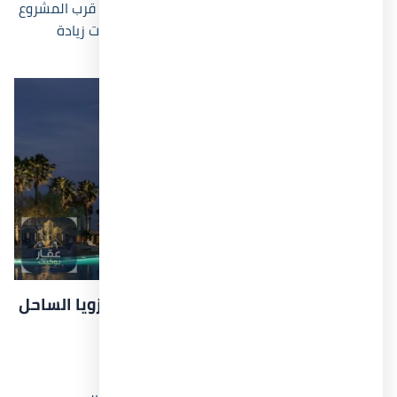
والمناطق الترفيهية دون الابتعاد عن البحر. كما أن قرب المشروع
من الطرق الجديدة ومحاور الساحل رفع من احتمالات زيادة
القيمة السوقية للوحدات خلال السنوات المقبلة.
أهم الأماكن والمعالم القريبة من قرية زويا الساحل
الشمالي
يبعد المشروع دقائق قليلة عن هاسيندا باي.
يقع بالقرب من منطقة سيدي عبد الرحمن.