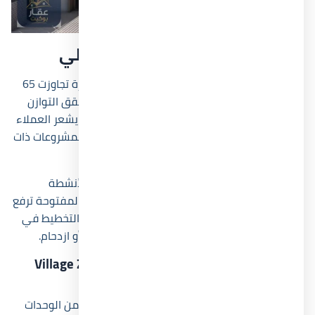
مساحة قرية زويا الساحل الشمالي
تمتد قرية زويا الساحل الشمالي على مساحة كبيرة تجاوزت 65
فداناً، وقد جرى استغلال هذه المساحة بطريقة تحقق التوازن
بين المباني والخدمات والمسطحات الخضراء. لذلك يشعر العملاء
بقدر أعلى من الراحة والخصوصية مقارنة ببعض المشروعات ذات
الكثافات المرتفعة.
خصصت الشركة جزءاً كبيراً من مساحة المشروع للأنشطة
الترفيهية والبحيرات الصناعية، لأن زيادة المناطق المفتوحة ترفع
جودة الحياة داخل القرى الساحلية. كما ساعد هذا التخطيط في
تحسين توزيع الخدمات داخل المشروع دون تكدس أو ازدحام.
أنواع ومساحات الوحدات في Village Zoya North
Coast
يوفر Village Zoya North Coast مجموعة متنوعة من الوحدات