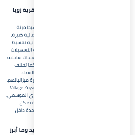
ما هو نظام الحجز والتقسيط المتاح في قرية زويا
الساحل الشمالي؟
قرية زويا الساحل الشمالي تقدم أنظمة حجز وتقسيط مرنة
تساعد العملاء على امتلاك وحداتهم دون ضغوط مالية كبيرة،
حيث تبدأ أنظمة السداد بمقدم 10% فقط مع إمكانية تقسيط
باقي قيمة الوحدة حتى 8 سنوات. وقد جاءت هذه التسهيلات
لتناسب المستثمرين والعملاء الراغبين في شراء وحدات ساحلية
داخل منطقة تشهد ارتفاعاً مستمراً في الأسعار. كما تختلف
قيمة الأقساط وفق نوع الوحدة ومساحتها ومدة السداد
المختارة، وهو ما يمنح العملاء مرونة أكبر في إدارة ميزانياتهم.
وتساعد هذه الأنظمة أيضاً في رفع جاذبية Village Zoya North
Coast للمستثمرين الذين يستهدفون العائد الإيجاري الموسمي،
لأن انخفاض المقدم يسمح بالاحتفاظ بسيولة مالية يمكن
توجيهها لاستثمارات أخرى بالتوازي مع امتلاك الوحدة داخل
المشروع.
أين يقع Village Zoya North Coast بالتحديد وما أبرز