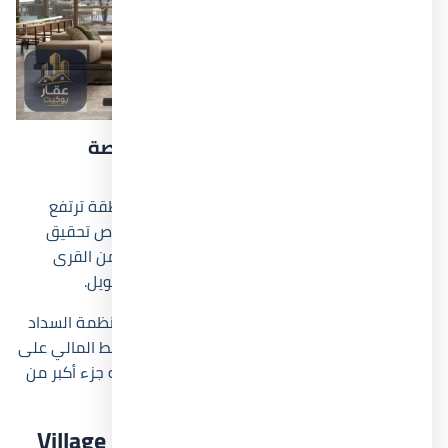
لماذا يُعد قرية زويا الساحل الشمالي فرصة
استثمارية مميزة؟
يتميز قرية زويا الساحل الشمالي بموقع داخل منطقة ترتفع
فيها نسب الطلب السياحي سنوياً، وهو ما يرفع فرص تحقيق
عائد إيجاري موسمي قوي. كما أن قرب المشروع من القرى
الفاخرة يعزز من قيمة إعادة البيع على المدى الطويل.
من النقاط التي يتجاهلها كثير من المنافسين أن أنظمة السداد
المرنة داخل Village Zoya Ghazala Bay تقلل الضغط المالي على
المستثمر، لأن المقدمات المنخفضة تسمح بتوجيه جزء أكبر من
رأس المال نحو استثمارات أخرى موازية.
طرق الحجز والتقسيط في Village Zoya