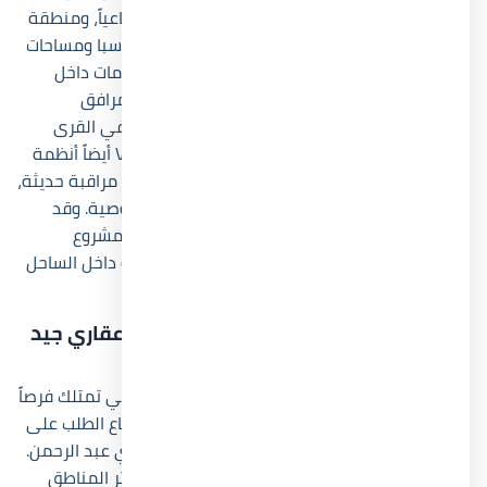
يوفر المشروع حمامات سباحة متنوعة، ونادياً اجتماعياً، ومنطقة
تجارية تضم مطاعم وكافيهات، بالإضافة إلى جيم وسبا ومساحات
خضراء واسعة. كما حرصت الشركة على توزيع الخدمات داخل
المشروع بطريقة تقلل المسافات بين الوحدات والمرافق
الرئيسية، لأن سهولة الحركة أصبحت عاملاً مهماً في القرى
السياحية الحديثة. ويضم Village Zoya Ghazala Bay أيضاً أنظمة
أمن وحراسة تعمل طوال اليوم مدعومة بكاميرات مراقبة حديثة،
وهو ما يمنح السكان قدراً أعلى من الأمان والخصوصية. وقد
ساهم هذا التنوع في الخدمات في زيادة جاذبية المشروع
للعائلات والمستثمرين الباحثين عن تجربة متكاملة داخل الساحل
الشمالي.
هل قرية زويا الساحل الشمالي استثمار عقاري جيد
في 2026؟
قرية زويا الساحل الشمالي تُعد من المشروعات التي تمتلك فرصاً
استثمارية قوية في 2026، خاصة مع استمرار ارتفاع الطلب على
الوحدات الساحلية داخل منطقة خليج غزالة وسيدي عبد الرحمن.
ويستفيد المشروع من موقعه داخل واحدة من أكثر المناطق