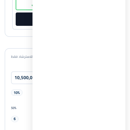
اتصل بنا
واتساب
طلب خطة أسعار
PDF
احسب قسطك الشهري
أرقام تقريبية للاسترشاد فقط
سعر الوحدة
المقدم
10%
50%
0%
سنوات التقسيط
6