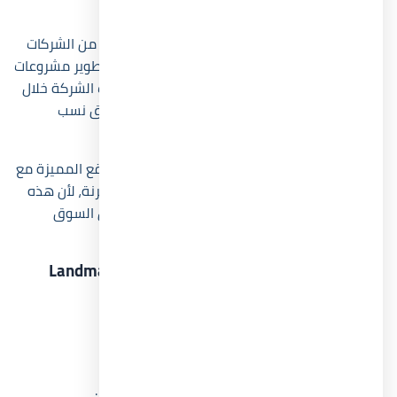
العقاري
تُعد شركة لاند مارك صبور للتطوير العقاري واحدة من الشركات
البارزة في السوق المصري، وقد تأسست بهدف تطوير مشروعات
سكنية وسياحية وتجارية بمعايير حديثة. كما نجحت الشركة خلال
سنوات قليلة في تنفيذ مشروعات استطاعت تحقيق نسب
مبيعات مرتفعة داخل مناطق استراتيجية مختلفة.
اعتمدت الشركة في مشروعاتها على اختيار المواقع المميزة مع
تقديم تصميمات معمارية عصرية وأنظمة سداد مرنة، لأن هذه
العناصر أصبحت من أهم عوامل جذب العملاء داخل السوق
العقاري المصري.
سابقة أعمال Landmark Sabbour Development
مشروع وان ناينتي القاهرة الجديدة.
مشروع Layan Residence.
مشروع Aria Mostakbal City.
مشروع Stei8ht New Cairo.
مشروعات سياحية وسكنية متعددة داخل مصر.