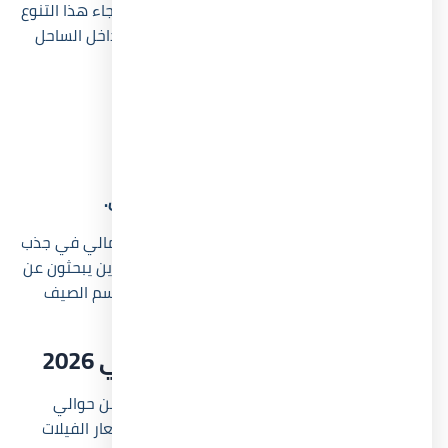
التي تناسب الاستخدام العائلي والاستثماري، وقد جاء هذا التنوع
استجابة لاختلاف احتياجات المشترين وميزانياتهم داخل الساحل
الشمالي.
شاليهات تبدأ مساحاتها من 95 م².
شاليهات متوسطة تصل إلى 150 م².
توين هاوس بمساحات تبدأ من 220 م².
فيلات مستقلة تصل إلى 350 م².
وحدات بإطلالات مباشرة على البحر واللاجون.
ساهم تنوع المساحات داخل قرية زويا الساحل الشمالي في جذب
شرائح مختلفة من العملاء، خاصة المستثمرين الذين يبحثون عن
وحدات صغيرة تحقق عائداً إيجارياً مرتفعاً خلال مواسم الصيف
والإجازات الطويلة.
أسعار قرية زويا الساحل الشمالي 2026
تبدأ أسعار قرية زويا الساحل الشمالي في 2026 من حوالي
6,500,000 جنيه مصري للشاليهات، بينما تصل أسعار الفيلات