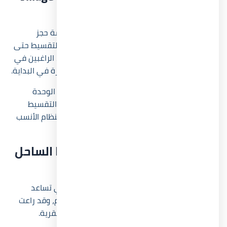
North Coast
أتاحت شركة لاند مارك صبور للتطوير العقاري أنظمة حجز
وتقسيط مرنة تبدأ بمقدم 10% فقط مع إمكانية التقسيط حتى
8 سنوات. وقد جاءت هذه الأنظمة لتناسب العملاء الراغبين في
الاستثمار طويل المدى دون تحمل أعباء مالية كبيرة في البداية.
يوفر المشروع أيضاً خطط سداد متنوعة بحسب نوع الوحدة
ومساحتها، بينما تختلف قيمة الأقساط وفق مدة التقسيط
المختارة. ويساعد هذا التنوع العملاء على اختيار النظام الأنسب
لميزانياتهم الحالية والمستقبلية.
أهم المرافق وخدمات قرية زويا الساحل
الشمالي
يضم المشروع مجموعة متكاملة من الخدمات التي تساعد
السكان والزوار على قضاء تجربة مريحة طوال العام، وقد راعت
الشركة تنوع الأنشطة الترفيهية والخدمية داخل القرية.