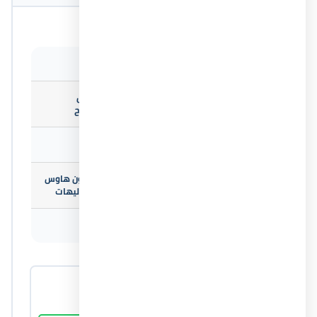
المساحة تبدأ
82 م²
بالكيلو 142 طريق
موقع المشروع
الإسكندرية مطروح
المدينة
الساحل الشمالي
استوديوهات ، تاون هاوس
أنواع الوحدات
، توين هاوس ، شاليهات
التواصل مع المبيعات
01031230219
المطور العقاري
شركة لاند مارك صبور للتطوير العقاري