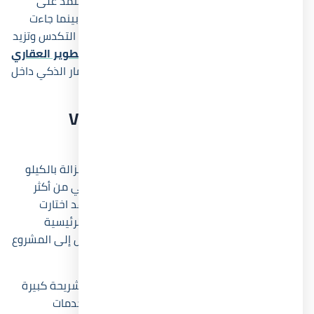
تقدم قرية زويا الساحل الشمالي تجربة مختلفة تعتمد على
المساحات المفتوحة والواجهات البحرية الواسعة، بينما جاءت
وحدات Village Zoya North Coast بتصميمات تقلل التكدس وتزيد
الخصوصية. كما حرصت
شركة لاند مارك صبور للتطوير العقاري
على تقديم مفهوم متوازن بين الرفاهية والاستثمار الذكي داخل
Zoya Ghazala Bay.
أين يقع Village Zoya North Coast
بالتحديد؟
يقع Village Zoya North Coast في منطقة خليج غزالة بالكيلو
142 على طريق الإسكندرية مطروح الساحلي، وهي من أكثر
المناطق الحيوية في الساحل الشمالي الغربي. وقد اختارت
الشركة هذا الموقع تحديداً لأنه قريب من الطرق الرئيسية
والمشروعات السياحية الكبرى، مما يسهل الوصول إلى المشروع
طوال العام.
ساعد موقع قرية زويا الساحل الشمالي في جذب شريحة كبيرة
من المشترين الذين يبحثون عن قرية قريبة من الخدمات