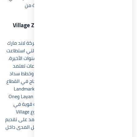
توفير خيارات سعرية متعددة تناسب شرائح مختلفة من
المشترين داخل السوق العقاري المصري.
من هو المطور العقاري وراء مشروع Village Zoya
North Coast؟
قرية زويا الساحل الشمالي تم تطويرها بواسطة شركة لاند مارك
صبور للتطوير العقاري، وهي واحدة من الشركات التي استطاعت
تحقيق حضور قوي داخل السوق المصري خلال السنوات الأخيرة.
وقد ركزت الشركة منذ انطلاقها على تنفيذ مشروعات تعتمد
على اختيار مواقع استراتيجية مع تصميمات حديثة وخطط سداد
مرنة، لأن هذه العناصر أصبحت من أهم عوامل النجاح في القطاع
العقاري حالياً. كما قدمت Landmark Sabbour Development
مجموعة من المشروعات المميزة مثل Layan Residence وOne
Ninety وAria Mostakbal City، وهو ما منحها خبرة قوية في
تطوير المجتمعات السكنية والسياحية. ويُعد مشروع Village
Zoya Ghazala Bay امتداداً لرؤية الشركة التي تعتمد على تقديم
تجربة متكاملة تجمع بين الرفاهية والاستثمار طويل المدى داخل
واحدة من أكثر مناطق الساحل الشمالي طلباً.