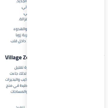
يمكن الوصول إليه بسهولة عبر طريق الفوكا الجديد.
يبعد مسافة قصيرة عن مراسي الساحل الشمالي.
يقع بالقرب من العلمين الجديدة والمطار الدولي.
يقترب من أهم المنتجعات السياحية في خليج غزالة.
إذا كنت تبحث عن قرية تجمع بين سهولة الوصول والهدوء
الاستثماري في منطقة تشهد نمواً سريعاً، فإن قرية زويا
الساحل الشمالي توفر هذه المعادلة بشكل واضح داخل قلب
خليج غزالة.
تصميم مشروع Village Zoya North Coast
اعتمد تصميم Village Zoya North Coast على فكرة تقليل
الكثافة البنائية مقابل زيادة المساحات المفتوحة، لذلك جاءت
نسبة كبيرة من مساحة المشروع مخصصة للاندسكيب والبحيرات
الصناعية والممرات المفتوحة. وقد ساعد هذا التخطيط في منح
أغلب الوحدات إطلالات مباشرة أو جزئية على البحر والمساحات
الخضراء.
حرصت شركة لاند مارك صبور للتطوير العقاري على تنفيذ