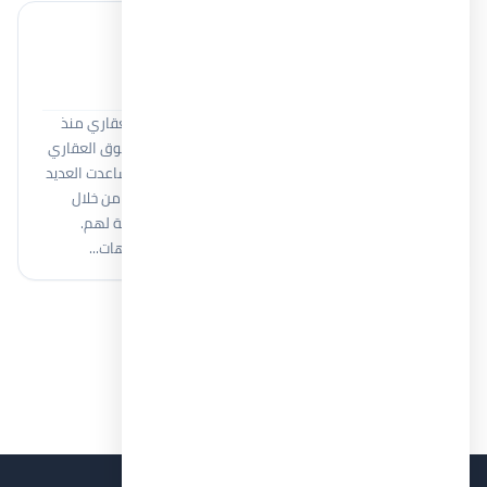
خبير عقاري
Moamen Adel
أنا مؤمن عادل، أعمل في مجال المبيعات والتسويق العقاري منذ
أكثر من 8 سنوات، اكتسبت خلالها خبرة واسعة في السوق العقاري
المصري والتعامل مع كبرى شركات التطوير العقاري. ساعدت العديد
من العملاء على اتخاذ قرارات استثمارية وسكنية ناجحة من خلال
فهم احتياجاتهم وتقديم أفضل الفرص العقارية المناسبة لهم.
أمتلك معرفة قوية بمختلف المشروعات العقارية واتجاهات...