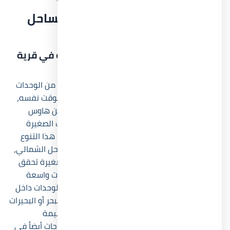
الأسئلة الشائعة عن قرية زويا الساحل
الشمالي
ما هي مساحات وأنواع الوحدات المتاحة في قرية
زويا الساحل الشمالي؟
قرية زويا الساحل الشمالي توفر مجموعة متنوعة من الوحدات
التي تناسب الاستخدام العائلي والاستثماري في الوقت نفسه،
حيث يضم المشروع شاليهات وفيلات مستقلة وتوين هاوس
بمساحات مختلفة تبدأ من حوالي 95 م² للشاليهات الصغيرة
وتصل إلى نحو 350 م² للفيلات المستقلة. وقد جاء هذا التنوع
نتيجة دراسة حقيقية لاحتياجات العملاء داخل الساحل الشمالي،
لأن بعض المشترين يبحثون عن وحدات موسمية صغيرة تحقق
عائداً إيجارياً مرتفعاً، بينما يفضل آخرون امتلاك فيلات واسعة
للاستخدام العائلي طويل المدى. كما تتميز أغلب الوحدات داخل
Village Zoya North Coast بإطلالات مباشرة على البحر أو البحيرات
الصناعية والمساحات الخضراء، وهو ما يرفع من القيمة
الاستثمارية للوحدات مستقبلاً. ويساعد تنوع المساحات أيضاً في