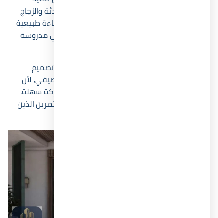
تصميمات معمارية حديثة تعتمد على الألوان الهادئة والزجاج
الواسع، لأن هذا الأسلوب يمنح الوحدات تهوية وإضاءة طبيعية
أفضل طوال اليوم. كما جاءت المسافات بين المباني مدروسة
بعناية لزيادة الخصوصية وتقليل الضوضاء.
من الزوايا التي لا يتحدث عنها المنافسون كثيراً أن تصميم
المشروع يساعد فعلياً في رفع معدلات الإشغال الصيفي، لأن
أغلب الوحدات تتمتع بإطلالات مفتوحة ومسارات حركة سهلة.
وهذا العامل تحديداً أصبح مؤثراً في قرارات المستثمرين الذين
يستهدفون العائد الإيجاري الموسمي.