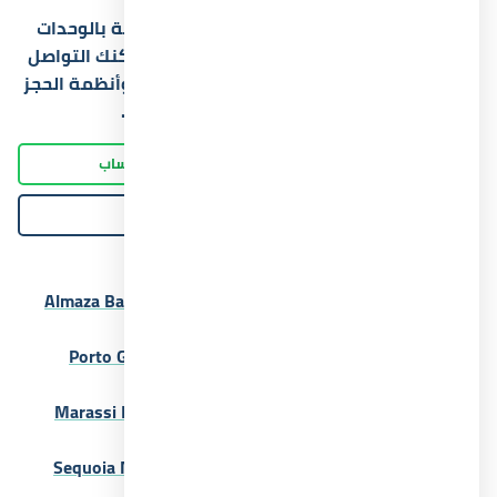
للحصول على أحدث الأسعار والتفاصيل الخاصة بالوحدات
المتاحة داخل قرية زويا الساحل الشمالي، يمكنك التواصل
مع فريق المبيعات لمعرفة العروض الحالية وأنظمة الحجز
المناسبة لميزانيتك الاستثمارية.
اتصل الآن
واتساب
رسالة
Related Posts:
قرية الماظة باي الساحل الشمالي Almaza Bay North
Coast 2026
بورتو جراندي العلمين الجديدة Porto Grande New
Alamein 2026
قرية مراسي الساحل الشمالي Marassi North Coast
2026
قرية سيكويا الساحل الشمالي Sequoia North Coast
2026