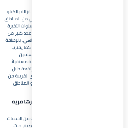
المعالم القريبة منه؟
قرية زويا الساحل الشمالي تقع داخل منطقة خليج غزالة بالكيلو
142 على طريق الإسكندرية مطروح الساحلي، وهي من المناطق
التي تشهد نمواً عمرانياً وسياحياً متسارعاً خلال السنوات الأخيرة.
ويتميز موقع Village Zoya North Coast بقربه من عدد كبير من
القرى والمشروعات الفاخرة مثل هاسيندا باي ومراسي، بالإضافة
إلى سهولة الوصول إليه عبر طريق الفوكا الجديد. كما يقترب
المشروع من منطقة سيدي عبد الرحمن ومدينة العلمين
الجديدة، وهو ما يرفع من قيمة الموقع الاستثمارية مستقبلاً.
ويساعد هذا الموقع أيضاً في جذب نسب إشغال مرتفعة خلال
المواسم الصيفية، لأن أغلب العملاء يفضلون القرى القريبة من
الخدمات والمحاور الرئيسية دون الابتعاد عن البحر أو المناطق
الحيوية داخل الساحل الشمالي.
ما هي أبرز الخدمات والمرافق التي يوفرها قرية
زويا الساحل الشمالي؟
قرية زويا الساحل الشمالي تضم مجموعة متكاملة من الخدمات
التي تجعل الإقامة داخل المشروع أكثر راحة وخصوصية، حيث