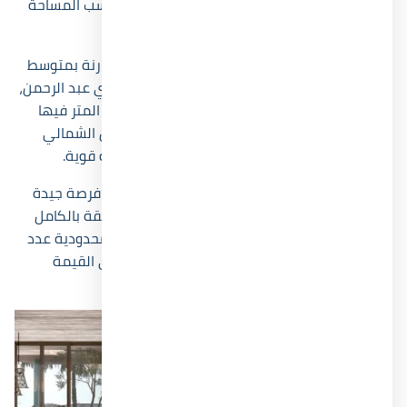
الكبيرة إلى أكثر من 20,000,000 جنيه مصري بحسب المساحة
والموقع والإطلالة داخل المشروع.
تُعد أسعار Village Zoya North Coast منافسة مقارنة بمتوسط
أسعار المشروعات المحيطة في خليج غزالة وسيدي عبد الرحمن،
خاصة أن بعض القرى المجاورة تجاوز متوسط سعر المتر فيها
120,000 جنيه. بينما ما زالت زويا لاند مارك الساحل الشمالي
تقدم أسعاراً أقل نسبياً مع إمكانات نمو مستقبلية قوية.
يرى عدد كبير من المستثمرين أن المشروع يمتلك فرصة جيدة
للارتفاع السعري خلال السنوات المقبلة، لأن المنطقة بالكامل
تشهد توسعات عمرانية وسياحية ضخمة. كما أن محدودية عدد
الوحدات داخل المشروع قد تساعد في الحفاظ على القيمة
الاستثمارية مستقبلاً.