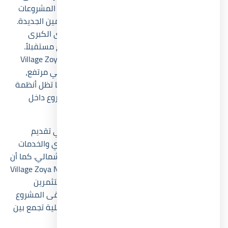
نمواً في الساحل الشمالي، بالإضافة إلى قربه من المشروعات
الفاخرة والمحاور الجديدة مثل طريق الفوكا والعلمين الجديدة.
كما أن محدودية عدد الوحدات مقارنة ببعض القرى الكبرى
تساعد في الحفاظ على القيمة السوقية للمشروع مستقبلاً.
ويرى عدد كبير من المستثمرين أن Village Zoya North Coast
يمتلك قدرة جيدة على تحقيق عائد إيجاري موسمي مرتفع،
خصوصاً خلال فترات الصيف والإجازات الطويلة، بينما تظل أنظمة
السداد المرنة من العوامل التي تزيد جاذبية المشروع داخل
السوق العقاري المصري.
في النهاية
، نجحت قرية زويا الساحل الشمالي في تقديم
مشروع يجمع بين الموقع المميز والتصميم العصري والخدمات
المتكاملة داخل واحدة من أهم مناطق الساحل الشمالي. كما أن
تنوع الوحدات والأسعار وأنظمة السداد يجعل Village Zoya North
Coast مناسباً لفئات متعددة من المشترين والمستثمرين
الباحثين عن قيمة حقيقية طويلة المدى. لذلك يبقى المشروع
من الخيارات القوية للراغبين في امتلاك وحدة ساحلية تجمع بين
الرفاهية والعائد الاستثماري المستقر.