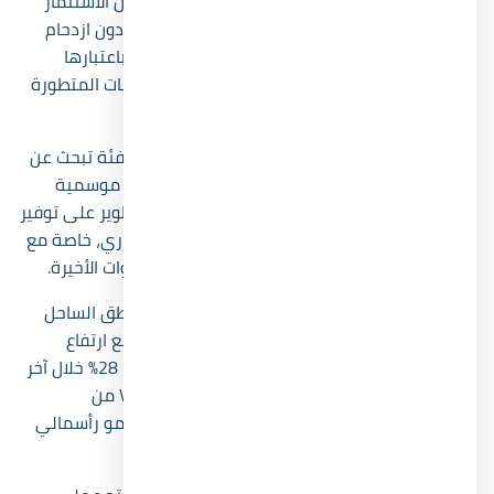
والأنشطة المتكاملة، لذلك بدأ كثير من الباحثين عن الاستثمار
الساحلي يبحثون عن مشروع يقدم تجربة متكاملة دون ازدحام
مبالغ فيه. هنا ظهرت قرية زويا الساحل الشمالي باعتبارها
نموذجاً مختلفاً يجمع بين الهدوء الحقيقي والخدمات المتطورة
داخل مجتمع محدود الكثافة.
جاء مشروع Village Zoya North Coast ليستهدف فئة تبحث عن
قيمة استثمارية طويلة المدى، وليس مجرد وحدة موسمية
للاستخدام الصيفي فقط. ولهذا حرصت شركة التطوير على توفير
تصميمات تسمح بزيادة نسب الإشغال والعائد الإيجاري، خاصة مع
النمو المستمر في منطقة خليج غزالة خلال السنوات الأخيرة.
ساهم موقع زويا الساحل داخل واحدة من أكثر مناطق الساحل
طلباً في رفع فرص إعادة البيع مستقبلاً، خصوصاً مع ارتفاع
متوسط أسعار المشروعات المجاورة بنسبة تجاوزت 28% خلال آخر
ثلاث سنوات. لذلك أصبح Village Zoya Ghazala Bay من
المشروعات التي تجذب المستثمرين الباحثين عن نمو رأسمالي
مستقر.