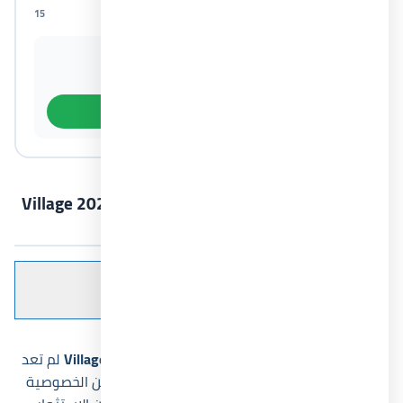
15
1
القسط الشهري التقريبي
قيمة المقدم
131,250 جنيه
1,050,000 جنيه
معرفة باقي أنظمة السداد
عن قرية زويا الساحل الشمالي أسعار 2026 Village
Zoya North Coast
Table of Contents
عرض
قرية زويا
الساحل الشمالي
Village Zoya North Coast
لم تعد
أغلب القرى الساحلية قادرة على تحقيق التوازن بين الخصوصية