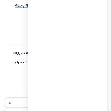
مشروع سواي الساحل الشمالي Sway North Coast
2026
عرض أقل
المرافق والخدمات
آمن وحراسة
الصيانة والنظافة
جراجات سيارات
كاميرات مراقبة
مركز تجاري
مساحات خضراء
مسارات للجري
مطاعم وكافيهات
الأسئلة الشائعة
أين تقع قرية زويا الساحل الشمالي؟