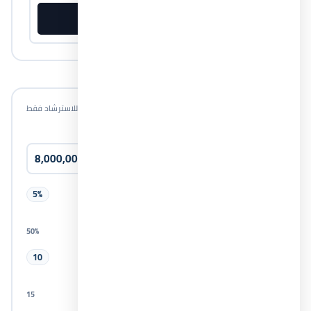
طلب خطة أسعار
PDF
احسب قسطك الشهري
أرقام تقريبية للاسترشاد فقط
سعر الوحدة
المقدم
5%
50%
0%
سنوات التقسيط
10
15
1