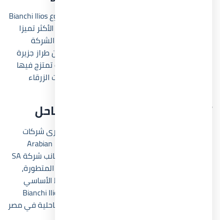
رغم التنوع الكبير في المزايا التي يتمتع بها مشروع Bianchi Ilios
North Coast، يظل التصميم المعماري هو العنصر الأكثر تميزا
مقارنة ببعض المشروعات الأخرى، فقد استلهمت الشركة
المنفذة فكرة بيانكي إليوس الساحل الشمالي من طراز جزيرة
سانتوريني اليونانية، ليعكس أجواء أوروبية ساحرة تمتزج فيها
المباني البيضاء مع الإطلالات المفتوحة والمساحات الزرقاء
الهادئة.
تصميم قرية بيانكي إليوس الساحل
نتيجة لتعاون الشركة المالكة مع مجموعة من كبرى شركات
الاستشارات الهندسية، من بينها شركة Arabian Peninsula
صاحبة الخبرة الواسعة في مجال المقاولات، إلى جانب شركة SA
Architects المتخصصة في التصميمات الهندسية المتطورة،
بالإضافة إلى شركة BDP التي تولت إعداد المخطط الأساسي
لإحدى مراحل المشروع، جاء تصميم قرية Bianchi Ilios North
Coast كواحد من أفضل التصميمات المعمارية الساحلية في مصر
وساحل البحر المتوسط بالكامل.