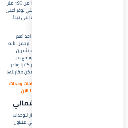
165 متر مربع، إلى جانب توين هاوس بمساحات تبدأ من 190 متر
مربع، أما إذا كنت من محبي المساحات الشاسعة التي توفر أعلى
درجات الخصوصية، فيمكنك حجز الفيلات المستقلة التي تبدأ
مساحاتها من 235 متر مربع.
والآن، دعنا نتفق أن هذا التنوع الفريد للوحدات هو أحد أهم
عوامل القوة لدى قرية بيانكي إليوس سيدي عبد الرحمن، لأنه
يفتح المجال أمام شرائح مختلفة من العملاء والمستثمرين
لاختيار ما يناسبهم، مما يعزز الطلب على الوحدات ويرفع من
القيمة الاستثمارية للمشروع بمرور الوقت، لا تنتظر كثيرا وبادر
بحجز وحدتك واستمتع بتجربة ساحلية وسكنية لا يمكن مقارنتها.
للحصول على البروشور الخاص بتصميم ومساحات وحدات
Bianchi Ilios North Coast | تواصل معنا الآن
أسعار بيانكي إليوس الساحل الشمالي
عند النظر إلى ما طرحته الشركة المنفذة من أسعار للوحدات
داخل مشروعها، نجد أنها جاءت تنافسية للغاية وفي متناول