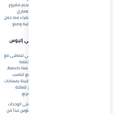
واسعة بحوالي 104 فدان، تم استغلالها بعناية لتقديم مشروع
متكامل يجمع بين جمال الطبيعة وروعة الطراز المعماري
اليوناني، حيث تم تخصيص جزء كبير للمسطحات الخضراء مما جعل
القرية وجهة سياحية مميزة لقضاء العطلات الصيفية وصنع
لحظات لا تنسى.
أنواع ومساحة الوحدات داخل قرية بيانكي إليوس
الساحل
لكي يحصل كل عميل على فرصة اختيار الوحدة التي تتماشى مع
احتياجاته واسلوب حياته، كان لا بد من طرح أنواع مختلفة
بمساحات متنوعة للوحدات في قرية Bianchi Ilios North Coast،
من هنا جاءت الكبائن بمساحات تبدأ من 30 متر مربع لتناسب
الراغبين في مساحة صغيرة، بالإضافة إلى لوفت كابينة بمساحات
تبدأ من 45 متر مربع، أما الباحثون عن مساحات أكبر للعائلة
فيمكنهم اختيار الشاليهات التي تبدأ من 90 متر مربع.
ولم تقتصر قرية بيانكي إليوس الساحل الشمالي على الوحدات
السابقة فقط، بل يمكنك أيضا اختيار وحدات تاون هاوس تبدأ من