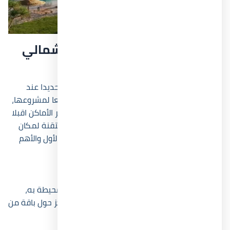
موقع بيانكي إليوس الساحل الشمالي
ديفلوبر إكس
اختارت الشركة المطورة قلب سيدي عبد الرحمن تحديدا عند
الكيلو 134 في طريق الاسكندرية الصحراوي موقعا لمشروعها،
لما يتمتع به الموقع من مزايا جعلته واحدا من أكثر الأماكن اقبلا
وطلبا للزوار والمستثمرين، وكان لا بد من دراسة متقنة لمكان
القرية قبل طرحها، ذلك لأننا نعلم جيدا أن العنصر الأول والأهم
لنجاح أي مشروع هو الموقع.
الأماكن القريبة من قرية بيانكي إليوس
تقاس قوة المشروع بموقعه والمعالم الحيوية المحيطة به،
لذلك جاءت قرية Bianchi Ilios North Coast لتتمركز حول باقة من
أهم الطرق والمحاور الرئيسية، تتمثل في الآتي: