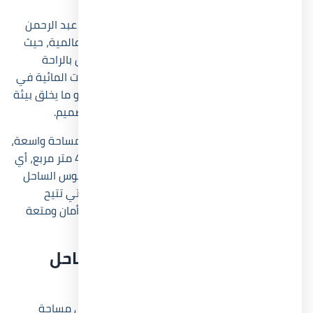
يعتمد المخطط العام لقرية بيانكي إليوس سيدي عبد الرحمن
على الطراز اليوناني المستوحى من مدن ساحلية عالمية، حيث
تظهر المباني بألوان مبهجة تمنح المكان إحساس بالراحة
والبهجة، كما تنتشر المساحات الخضراء والمسطحات المائية في
مختلف أنحاء بيانكي إليوس الساحل الشمالي، وهو ما يخلق بيئة
فائقة الجمال تجمع بين هدوء الطبيعة وروعة التصميم.
تضم Bianchi Ilios North Coast شاطئ يمتد على مساحة واسعة،
إلى جانب منطقة لاجون تبلغ مساحتها نحو 46,000 متر مربع، أي
ما يعادل قرابة 11% من إجمالي مساحة بيانكي إليوس الساحل
الشمالي، ويتميز الشاطئ بتقنية الأمواج الآمنة التي تتيح
التحكم في قوة وتردد الأمواج، ما يوفر تجربة أكثر أمان ومتعة
لمحبي السباحة.
مساحة قرية بيانكي إليوس الساحل
الشمالي
يمتد مشروع ديفلوبر إكس سيدي عبد الرحمن على مساحة