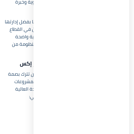
الماضي، وهو ما منح الشركة قاعدة استثمارية قوية وخبرة
طويلة في مجال التطوير العقاري.
وقد نجحت شركة ديفلوبر إكس في ترسيخ مكانتها بفضل إدارتها
الاحترافية التي تضم نخبة من الخبراء والمتخصصين في القطاع
العقاري، حيث يقود الشركة فريق إداري يمتلك رؤية واضحة
لتطوير مشروعات عصرية، يقف على رأس هذه المنظومة من
السيد/ أحمد فؤاد الرئيس التنفيذي.
أبرز المشروعات السابقة لشركة ديفلوبر إكس
على مدار أكثر من ثلاثة عقود، استطاعت الشركة أن تترك بصمة
واضحة في السوق من خلال تنفيذ مجموعة من المشروعات
السكنية والسياحية والتجارية التي تجمع بين الجودة العالية
والتصميمات المبتكرة، من أبرز تلك المشاريع ما يلي:
أوريكا الشيخ زايد.
ذا ويف هوتيل الساحل الشمالي.
Related Posts: