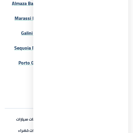
قرية الماظة باي الساحل الشمالي Almaza Bay North
Coast 2026
قرية مراسي الساحل الشمالي Marassi North Coast
2026
قرية جاليني سيدي عبد الرحمن Galini Sidi Abdel
Rahman 2026
قرية سيكويا الساحل الشمالي Sequoia North Coast
2026
بورتو جراندي العلمين الجديدة Porto Grande New
Alamein 2026
عرض أقل
المرافق والخدمات
آمن وحراسة
الصيانة والنظافة
جراجات سيارات
كاميرات مراقبة
مركز تجاري
مساحات خضراء