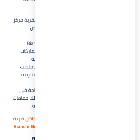
المميزات فقط، بل وفرت أيضا بما يلي:
مركز غطس معتمد
: لعشاق الغوص، يوجد بالقرية مركز
غطس معتمد يقدم برامج تعليمية وتجارب غوص
احترافية.
منطقة تجارية
: توفر قرية Bianchi Ilios Sidi Abdel
Rahman منطقة تجارية متكاملة تضم أشهر الماركات
العالمية لتلبية جميع احتياجات التسوق والترفيه.
ملاعب رياضية متنوعة
: يحتوي المشروع على ملاعب
كرة قدم، تنس، سلة، جولف، وأنشطة رياضية متنوعة
لجميع الأعمار.
حمامات سباحة متنوعة
: تنتشر حمامات السباحة في
أنحاء Bianchi Ilios الساحل الشمالي، بما في ذلك حمامات
سباحة مغطاة للسيدات للحفاظ على الخصوصية.
استمتع الآن بتجربة فريدة للعيش الراقي داخل قرية
بيانكي إليوس الساحل الشمالى Bianchi North Coast
مميزات قرية بيانكي إليوس Bianchi Ilios