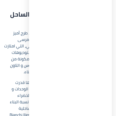
عالمية.
نبذة عن قرية بيانكي إليوس الساحل
الشمالي
أعلنت
شركة ديفلوبر إكس للتطوير العقاري
عن طرح أميز
مشاريعها في الكيلو 134 في طريق الإسكندرية مرسى
مطروح، وهي قرية بيانكي إليوس الساحل الشمالي، التي امتازت
بتنوع مثالي بين الوحدات تشمل مجموعة من الاستوديوهات
الراقية بمساحات تبدأ من 30 متر مربع، وشاليهات مكونة من
غرفة واحدة وأكثر، بالإضافة إلى وحدات التوين هاوس و التاون
هوس الفاخرة، ليجد كل عميل ما يبحث عنه دون عناء.
خصصت الشركة المالكة مساحة شاسعة لمشروعها قدرت
بحوالي 104 فدان، مما ساعدها بتقسيم ذكي بين الوحدات و
مراعاة الفواصل، والأجمل ان البحيرات والمساحات الخضراء
الواسعة هي من تصدرت المشهد، حيث لم تتجاوز نسبة البناء
أكثر من 15%، ذلك لتمنح الزوار والمقيمين تجربة ساحلية
وسكنية فريدة مليئة بالخصوصية والهدوء داخل Bianchi Ilios