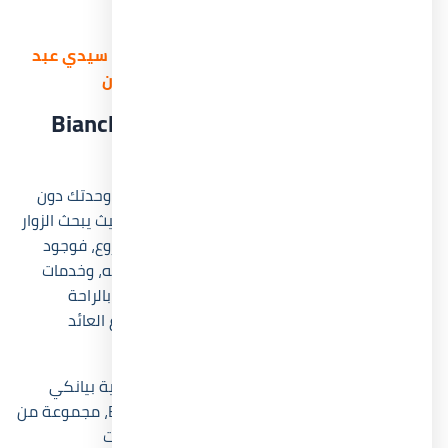
بسهولة.
للحصول على موقع من قرية بيانكي إليوس سيدي عبد
الرحمن بالتفصيل | تواصل معنا الآن
الخدمات المتوفرة في Bianchi North
Coast
هل تعتقد أن هناك سهولة في إعادة بيع أو تأجير وحدتك دون
تواجد بعض الخدمات المهمة داخلها؟ بالطبع لا، حيث يبحث الزوار
دائما عن المميزات الترفيهية التي يقدمها المشروع، فوجود
نظام أمني متكامل، مرافق رياضية، مناطق للترفيه، وخدمات
يومية يسهل الوصول إليها يمنح السكان الشعور بالراحة
والأمان، مما يرفع من احتمالية زيادة الطلب وارتفاع العائد
الإيجاري في المستقبل.
انطلاقا من تلك الرؤيا حرص المالك على أن تضم قرية بيانكي
إليوس الساحل الشمالي Bianchi Ilios North Coast، مجموعة من
المرافق المميزة التي تلبي جميع احتياجات العائلات