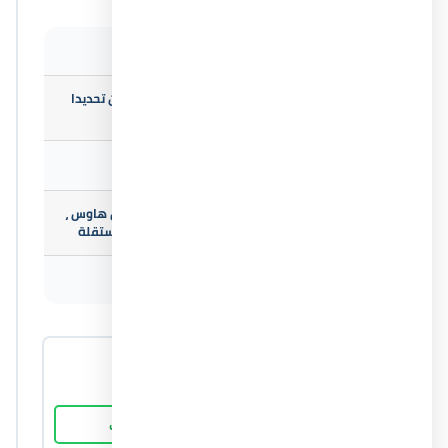
المساحة تبدأ
30 م²
سيدي عبد الرحمن تحديدا
موقع المشروع
عند الكيلو 134
المدينة
الساحل الشمالي
تاون هاوس ، توين هاوس ،
أنواع الوحدات
شاليهات ، فلل مستقلة
التواصل مع المبيعات
01031230219
المطور العقاري
شركة ديفلوبر إكس للتطوير العقاري
اتصل بنا
واتساب