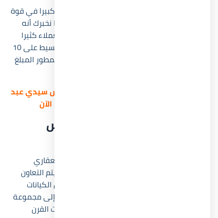
إذا كنت تريد معرفة ما هو العنصر الذي لعب دورا كبيرا في قوة
مشروع X Development سيدي عبد الرحمن، فدعنا نخبرك أنه
أنظمة الدفع والسداد المرنة، حيث سهلت على العملاء كثيرا
عندما طرحت الشركة وحدات بمقدم تعاقد 5% وتقسيط على 10
سنوات دون أي فوائد، أما جدية الحجز فقد أوضح المطور المبلغ
وهو 100,000 جينه مصري.
للتعرف على أحدث أسعار منتجع بيانكي إليوس سيدي عبد
الرحمن وأنظمة السداد | تواصل معنا الآن
شركة تطوير قرية بيانكي إليوس
الساحل الشمالي
شركة Developer X Developments هي المطور العقاري
لمشروع بيانكي إليوس الساحل الشمالي، قبل أن يتم التعاون
بينها وبين شركة العرجاني جروب، وهي واحدة من الكيانات
البارزة في السوق العقاري المصري، حيث تنتمي إلى مجموعة
شورى للاستثمار التي تمتد جذورها إلى خمسينيات القرن