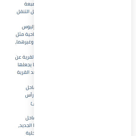
طريق الضبعة
: يمكنك الوصول إلى طريق الضبعة
الرئيسي خلال حوالي 40 دقيقة فقط، ما يسهل التنقل
بين مناطق الساحل المختلفة.
القرى السياحية المجاورة
: تقع قرية بيانكي إليوس
الساحل الشمالي بالقرب من أشهر القرى السياحية مثل
قرية سيكويا الساحل الشمالي
وقرية أمواج وغيرهما،
لتستمتع بأجواء سياحية نشطة ومتنوعة.
مدينة الإسكندرية و وادي النطرون
: تفصل القرية عن
مدينة الإسكندرية مسافة تبلغ نحو 153 كم، ما يجعلها
وجهة مثالية بعيدا من صخب المدينة، كما تبعد القرية
نحو نصف ساعة عن وادي النطرون.
خليج رأس الحكمة
: تقع قرية Bianchi Ilios الساحل
الشمالي على بعد حوالي 25 دقيقة من خليج رأس
الحكمة، لتكون على مقربة من أجمل الشواطئ
الساحلية.
طريق الفوكا الجديد
: توفر بيانكي إليوس الساحل
الشمالي وصول سريع لقربها من طريق الفوكا الجديد،
مما يسهل الانتقال إلى مختلف المناطق الساحلية