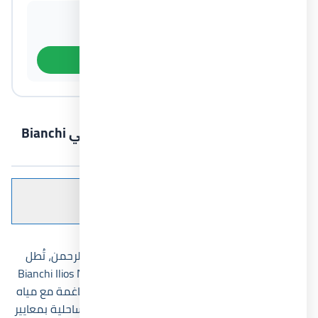
القسط الشهري التقريبي
قيمة المقدم
63,333 جنيه
400,000 جنيه
معرفة باقي أنظمة السداد
عن قرية بيانكي إليوس الساحل الشمالي Bianchi
Ilios 2026
Table of Contents
عرض
كواحدة من أميز القرى على شواطئ سيدي عبد الرحمن، تُطل
علينا قرية بيانكي إليوس
الساحل الشمالي
Bianchi Ilios North
Coast، بتصميماتها الفريدة الجذابة وألوانها المتناغمة مع مياه
البحر والعناصر الطبيعية الخلابة، لتستمتع بتجربة ساحلية بمعايير