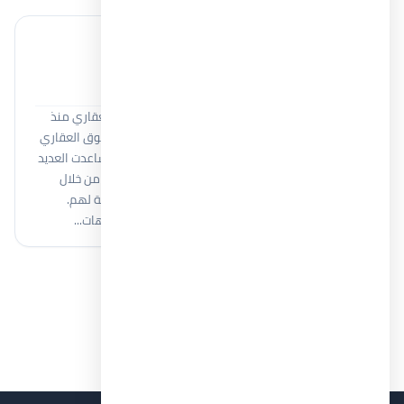
خبير عقاري
Moamen Adel
أنا مؤمن عادل، أعمل في مجال المبيعات والتسويق العقاري منذ
أكثر من 8 سنوات، اكتسبت خلالها خبرة واسعة في السوق العقاري
المصري والتعامل مع كبرى شركات التطوير العقاري. ساعدت العديد
من العملاء على اتخاذ قرارات استثمارية وسكنية ناجحة من خلال
فهم احتياجاتهم وتقديم أفضل الفرص العقارية المناسبة لهم.
أمتلك معرفة قوية بمختلف المشروعات العقارية واتجاهات...