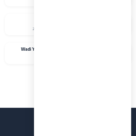
162,600,000 جم
قرية يم لينكس فيلاز الساحل الشمالي
شركة مدن الإماراتية
الساحل الشمالي
253 متر مربع م²
15,900,000 جم
وادي يم راس الحكمة Wadi Yemm Ras El Hekma 2026
شركة مدن الإماراتية
راس الحكمة
99 م²