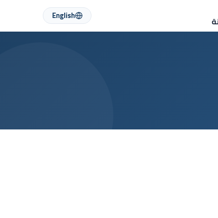
English
ة