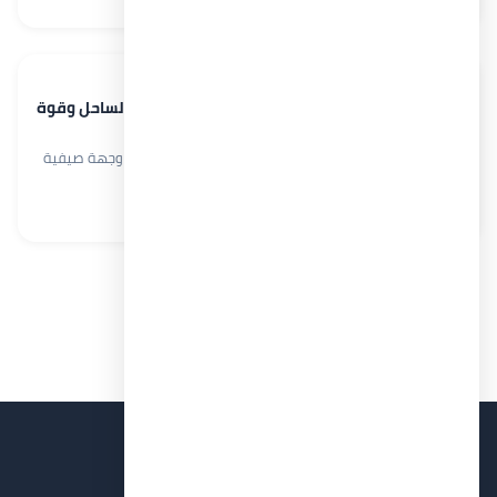
اقرأ المزيد →
يونيو 1, 2026
بالم هيلز رأس الحكمة.. مشروع يجمع بين رفاهية الساحل وقوة
الاستثمار
خلال السنوات الأخيرة تحولت منطقة رأس الحكمة من مجرد وجهة صيفية
مميزة إلى واحدة من أكثر المناطق العقارية…
اقرأ المزيد →