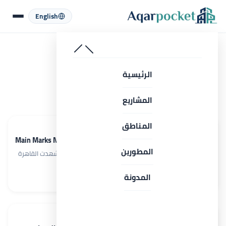
لتخطي إلى المحتوى
English
الرئيسية
أخبار عقارية
الرئيسية
أخبار عقارية
المشاريع
المناطق
يونيو 17, 2026
مول ماين ماركس القاهرة الجديدة 2026 Main Marks New Cairo
المطورين
مقدمة تحليلية عن الاستثمار في شارع التسعين الشمالي شهدت القاهرة
الجديدة خلال السنوات الأخيرة تحولاً واضحاً في طبيعة…
المدونة
اقرأ المزيد →
يونيو 12, 2026